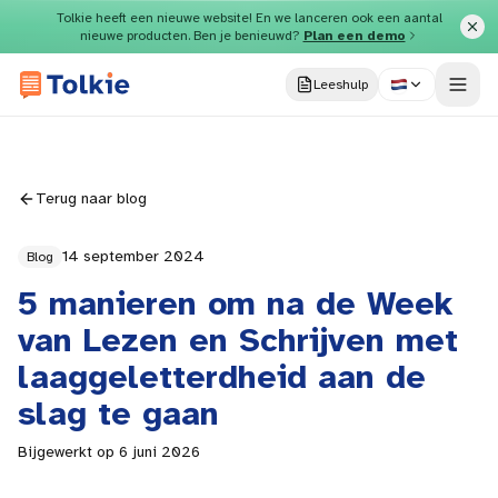
Direct naar inhoud
Tolkie heeft een nieuwe website! En we lanceren ook een aantal
nieuwe producten. Ben je benieuwd?
Plan een demo
Leeshulp
Terug naar blog
14 september 2024
Blog
5 manieren om na de Week
van Lezen en Schrijven met
laaggeletterdheid aan de
slag te gaan
Bijgewerkt op
6 juni 2026