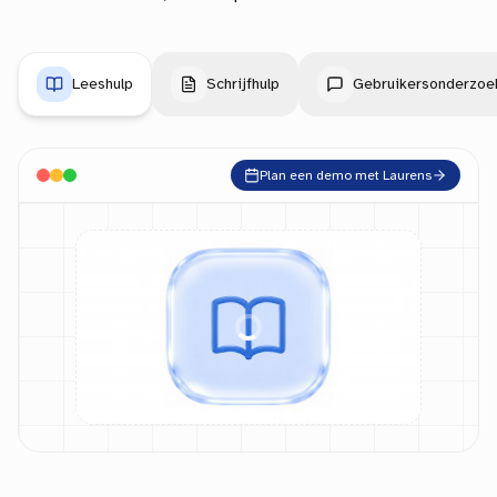
Leeshulp
Schrijfhulp
Gebruikersonderzoe
Plan een demo met Laurens