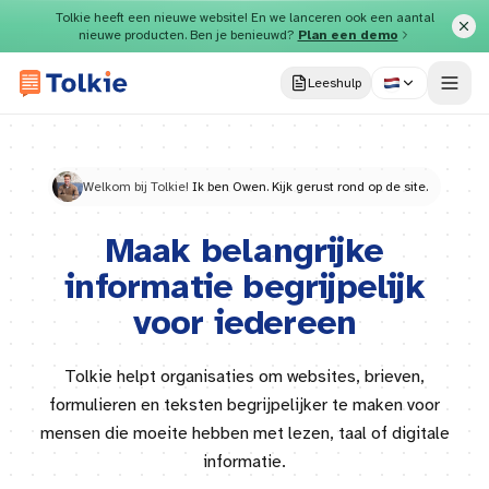
Direct naar inhoud
Tolkie heeft een nieuwe website! En we lanceren ook een aantal
nieuwe producten. Ben je benieuwd?
Plan een demo
Leeshulp
Welkom bij Tolkie!
Ik ben Owen. Kijk gerust rond op de site.
Maak belangrijke
informatie begrijpelijk
voor iedereen
Tolkie helpt organisaties om websites, brieven,
formulieren en teksten begrijpelijker te maken voor
mensen die moeite hebben met lezen, taal of digitale
informatie.