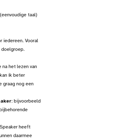
(eenvoudige taal)
or iedereen. Vooral
 doelgroep.
e na het lezen van
kan ik beter
e graag nog een
eaker
: bijvoorbeeld
 bijbehorende
Speaker heeft
 kunnen daarmee