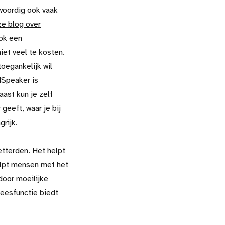
woordig ook vaak
e blog over
ok een
iet veel te kosten.
oegankelijk wil
dSpeaker is
ast kun je zelf
geeft, waar je bij
grijk.
etterden. Het helpt
elpt mensen met het
door moeilijke
leesfunctie biedt