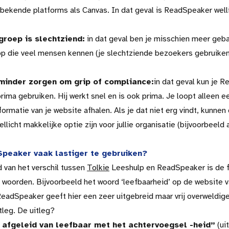
 bekende platforms als Canvas. In dat geval is ReadSpeaker well
groep is slechtziend:
in dat geval ben je misschien meer geba
p die veel mensen kennen (je slechtziende bezoekers gebruiken 
minder zorgen om grip of compliance:
in dat geval kun je 
prima gebruiken. Hij werkt snel en is ook prima. Je loopt alleen e
ormatie van je website afhalen. Als je dat niet erg vindt, kunnen
icht makkelijke optie zijn voor jullie organisatie (bijvoorbeeld a
peaker vaak lastiger te gebruiken?
 van het verschil tussen
Tolkie
Leeshulp en ReadSpeaker is de f
ke woorden. Bijvoorbeeld het woord ‘leefbaarheid’ op de website 
ReadSpeaker geeft hier een zeer uitgebreid maar vrij overweldige
leg. De uitleg?
 afgeleid van leefbaar met het achtervoegsel -heid”
(ui