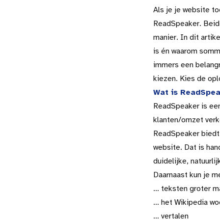
Als je je website t
ReadSpeaker. Beide
manier. In dit arti
is én waarom sommi
immers een belangr
kiezen. Kies de opl
Wat is ReadSpe
ReadSpeaker is een 
klanten/omzet verko
ReadSpeaker biedt a
website. Dat is han
duidelijke, natuurl
Daarnaast kun je 
… teksten groter 
… het Wikipedia w
… vertalen