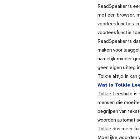
ReadSpeaker is een
met een browser, m
voorleesfuncties in
voorleesfunctie toe
ReadSpeaker is daa
maken voor laaggele
namelijk minder goe
geen eigen uitleg i
Tolkie altijd in kan
Wat is Tolkie Le
Tolkie Leeshulp
is 
mensen die moeite 
begrijpen van tekst
woorden automatisch
Tolkie
dus meer fun
Moeilijke woorden w