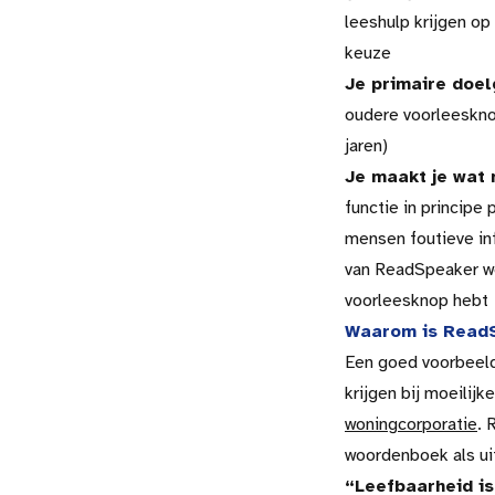
leeshulp krijgen op
keuze
Je primaire doel
oudere voorleeskno
jaren)
Je maakt je wat 
functie in principe 
mensen foutieve inf
van ReadSpeaker well
voorleesknop hebt
Waarom is ReadS
Een goed voorbeeld
krijgen bij moeilij
woningcorporatie
. 
woordenboek als uit
“Leefbaarheid is