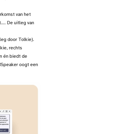
erkomst van het
t…. De uitleg van
leg door Tolkie).
kie, rechts
en én biedt de
adSpeaker oogt een