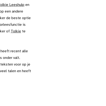
olkie Leeshulp
en
 op een andere
aker de beste optie
rleesfunctie is
aker of
Tolkie
te
heeft recent alle
s onder valt.
teksten voor op je
 veel talen en heeft