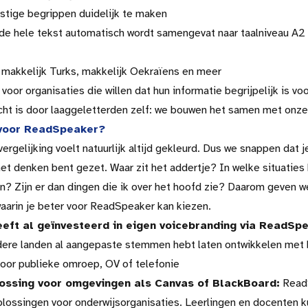
stige begrippen duidelijk te maken
e hele tekst automatisch wordt samengevat naar taalniveau A2 
 makkelijk Turks, makkelijk Oekraïens en meer
 voor organisaties die willen dat hun informatie begrijpelijk is vo
ht is door laaggeletterden zelf: we bouwen het samen met onze
 voor ReadSpeaker?
ergelijking voelt natuurlijk altijd gekleurd. Dus we snappen dat j
 het denken bent gezet. Waar zit het addertje? In welke situaties 
? Zijn er dan dingen die ik over het hoofd zie? Daarom geven w
waarin je beter voor ReadSpeaker kan kiezen.
eeft al geïnvesteerd in eigen voicebranding via ReadSp
dere landen al aangepaste stemmen hebt laten ontwikkelen met
oor publieke omroep, OV of telefonie
ossing voor omgevingen als Canvas of BlackBoard:
Read
plossingen voor onderwijsorganisaties. Leerlingen en docenten