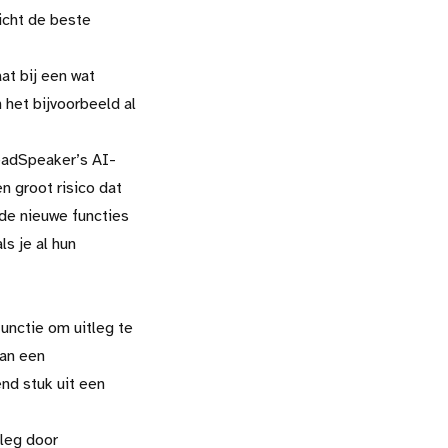
icht de beste
at bij een wat
het bijvoorbeeld al
ReadSpeaker’s AI-
en groot risico dat
 de nieuwe functies
ls je al hun
unctie om uitleg te
van een
nd stuk uit een
tleg door