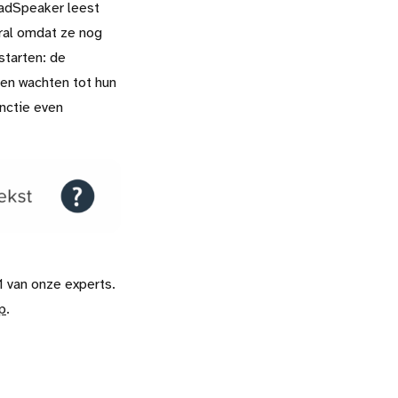
adSpeaker leest
oral omdat ze nog
starten: de
len wachten tot hun
nctie even
 van onze experts.
p
.