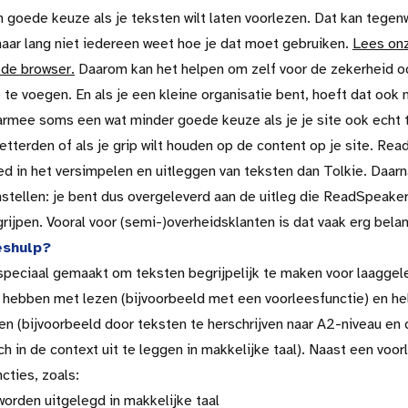
 goede keuze als je teksten wilt laten voorlezen. Dat kan tegen
aar lang niet iedereen weet hoe je dat moet gebruiken.
Lees onz
 de browser.
Daarom kan het helpen om zelf voor de zekerheid o
 te voegen. En als je een kleine organisatie bent, hoeft dat ook n
rmee soms een wat minder goede keuze als je je site ook echt t
tterden of als je grip wilt houden op de content op je site. Rea
d in het versimpelen en uitleggen van teksten dan Tolkie. Daarna
nstellen: je bent dus overgeleverd aan de uitleg die ReadSpeaker 
 grijpen. Vooral voor (semi-)overheidsklanten is dat vaak erg belan
eshulp?
speciaal gemaakt om teksten begrijpelijk te maken voor laaggel
hebben met lezen (bijvoorbeeld met een voorleesfunctie) en h
en (bijvoorbeeld door teksten te herschrijven naar A2-niveau en 
 in de context uit te leggen in makkelijke taal). Naast een voor
cties, zoals:
orden uitgelegd in makkelijke taal