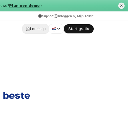
euwd?
Plan een demo
Support
Inloggen bij Mijn Tolkie
Leeshulp
​Start gratis
 beste