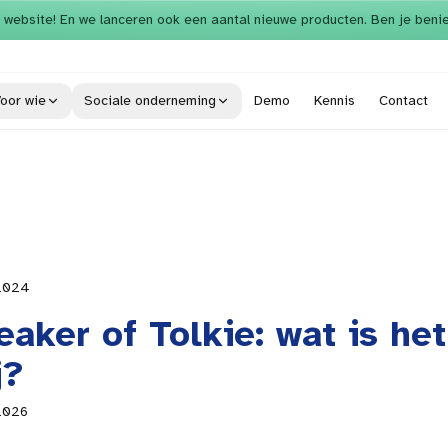
 website! En we lanceren ook een aantal nieuwe producten. Ben je beni
oor wie
Sociale onderneming
Demo
Kennis
Contact
2024
aker of Tolkie: wat is het
j?
 2026