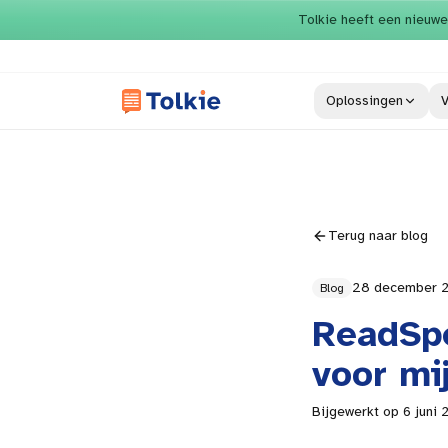
Direct naar inhoud
Tolkie heeft een nieuwe
Oplossingen
V
Terug naar blog
28 december 
Blog
ReadSpe
voor mi
Bijgewerkt op
6 juni