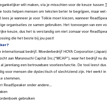
oegankelijker wilt maken, sta je misschien voor de keuze tussen
T
 tools helpen mensen om teksten beter te begrijpen, maar wel
kel lees je wanneer je voor Tolkie moet kiezen, wanneer ReadSpe
ge organisaties ze samen gebruiken. Het toevoegen van een voo
ijke keuze, dus het is verstandig om niet zomaar voor ReadSpe
ossing die het beste bij jou past!
aker?
internationaal bedrijf. Moederbedrijf HOYA Corporation (Japan) 
cht aan Marunouchi Capital Inc.(“MCAP”), waar het bedrijf nu du
l jarenlang een betrouwbare voorleesfunctie. De tool leest dus 
dig voor mensen die dyslectisch of slechtziend zijn. Het werkt in
ijke stemmen.
met ReadSpeaker onder andere…
maken
oordenboek gebruiken