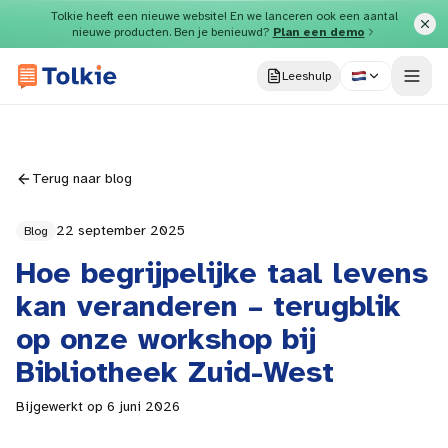
Direct naar inhoud
Tolkie heeft een nieuwe website! En we lanceren ook een aantal
nieuwe producten. Ben je benieuwd?
Plan een demo
Leeshulp
Terug naar blog
22 september 2025
Blog
Hoe begrijpelijke taal levens
kan veranderen – terugblik
op onze workshop bij
Bibliotheek Zuid-West
Bijgewerkt op
6 juni 2026