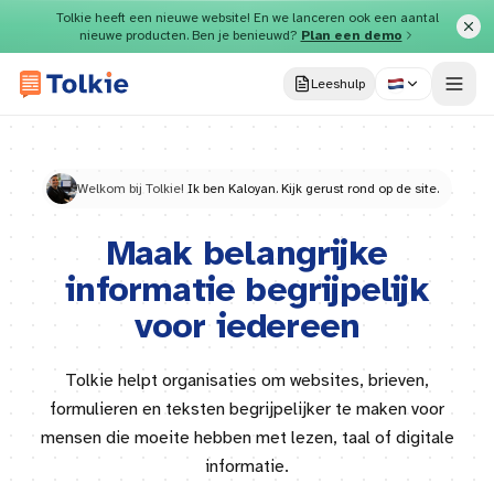
Direct naar inhoud
Tolkie heeft een nieuwe website! En we lanceren ook een aantal
nieuwe producten. Ben je benieuwd?
Plan een demo
Leeshulp
Welkom bij Tolkie!
Ik ben Kaloyan. Kijk gerust rond op de site.
Maak belangrijke
informatie begrijpelijk
voor iedereen
Tolkie helpt organisaties om websites, brieven,
formulieren en teksten begrijpelijker te maken voor
mensen die moeite hebben met lezen, taal of digitale
informatie.