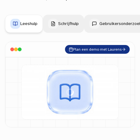
Leeshulp
Schrijfhulp
Gebruikersonderzoe
Plan een demo met Laurens