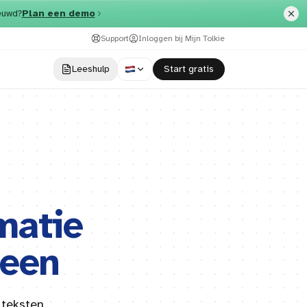
euwd?
Plan een demo
Support
Inloggen bij Mijn Tolkie
Leeshulp
​Start gratis
matie
reen
 teksten