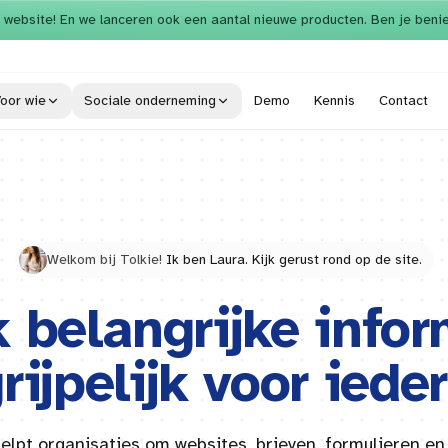
 website! En we lanceren ook een aantal nieuwe producten. Ben je beni
oor wie
Sociale onderneming
Demo
Kennis
Contact
Welkom bij Tolkie!
Ik ben Laura. Kijk gerust rond op de site.
 belangrijke infor
rijpelijk voor iede
helpt organisaties om websites, brieven, formulieren en