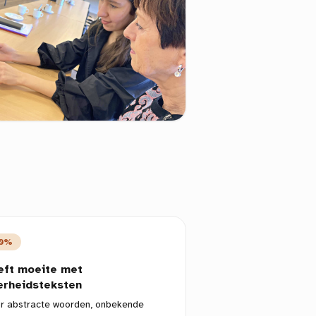
0%
eft moeite met
erheidsteksten
r abstracte woorden, onbekende