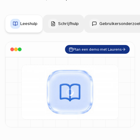
Leeshulp
Schrijfhulp
Gebruikersonderzoe
Plan een demo met Laurens