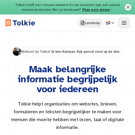
Direct naar inhoud
Tolkie heeft een nieuwe website! En we lanceren ook een aantal
nieuwe producten. Ben je benieuwd?
Plan een demo
Leeshulp
Welkom bij Tolkie!
Ik ben Kaloyan. Kijk gerust rond op de site.
Maak belangrijke
informatie begrijpelijk
voor iedereen
Tolkie helpt organisaties om websites, brieven,
formulieren en teksten begrijpelijker te maken voor
mensen die moeite hebben met lezen, taal of digitale
informatie.