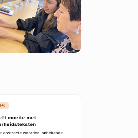
0%
eft moeite met
erheidsteksten
r abstracte woorden, onbekende