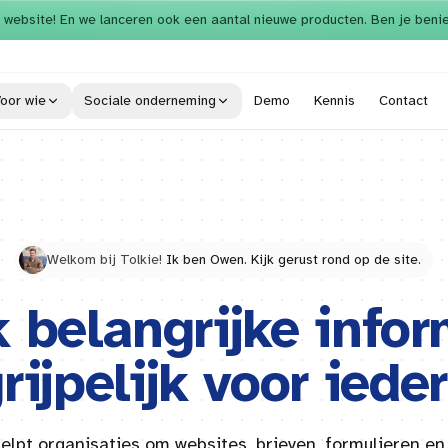
 website! En we lanceren ook een aantal nieuwe producten. Ben je beni
oor wie
Sociale onderneming
Demo
Kennis
Contact
Welkom bij Tolkie!
Ik ben Owen. Kijk gerust rond op de site.
 belangrijke infor
rijpelijk voor iede
helpt organisaties om websites, brieven, formulieren en