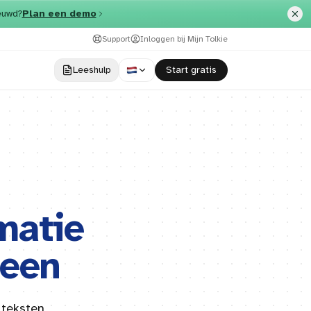
euwd?
Plan een demo
Support
Inloggen bij Mijn Tolkie
Leeshulp
​Start gratis
matie
reen
 teksten