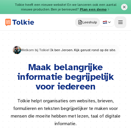
Direct naar inhoud
Tolkie heeft een nieuwe website! En we lanceren ook een aantal
nieuwe producten. Ben je benieuwd?
Plan een demo
Leeshulp
Welkom bij Tolkie!
Ik ben Jeroen. Kijk gerust rond op de site.
Maak belangrijke
informatie begrijpelijk
voor iedereen
Tolkie helpt organisaties om websites, brieven,
formulieren en teksten begrijpelijker te maken voor
mensen die moeite hebben met lezen, taal of digitale
informatie.