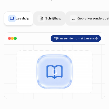
Leeshulp
Schrijfhulp
Gebruikersonderzoe
Plan een demo met Laurens