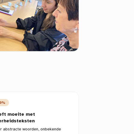
0%
eft moeite met
erheidsteksten
r abstracte woorden, onbekende