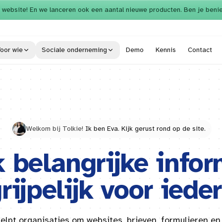
 website! En we lanceren ook een aantal nieuwe producten. Ben je beni
oor wie
Sociale onderneming
Demo
Kennis
Contact
Welkom bij Tolkie!
Ik ben Eva. Kijk gerust rond op de site.
 belangrijke infor
rijpelijk voor iede
helpt organisaties om websites, brieven, formulieren en