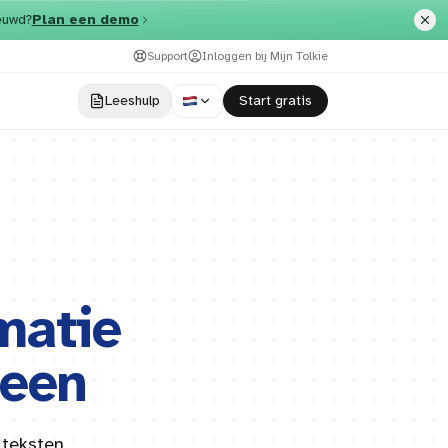
euwd?
Plan een demo
Support
Inloggen bij Mijn Tolkie
Leeshulp
​Start gratis
matie
reen
 teksten