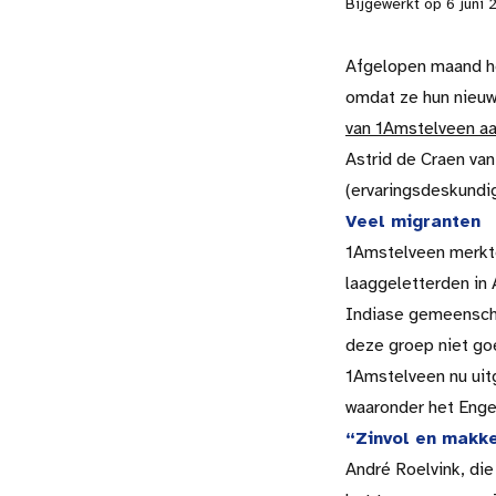
Bijgewerkt op
6 juni
Afgelopen maand he
omdat ze hun nieuw
van 1Amstelveen aa
Astrid de Craen va
(ervaringsdeskundi
Veel migranten
1Amstelveen merkte
laaggeletterden in
Indiase gemeenscha
deze groep niet go
1Amstelveen nu uitg
waaronder het Engels
“Zinvol en makke
André Roelvink, die