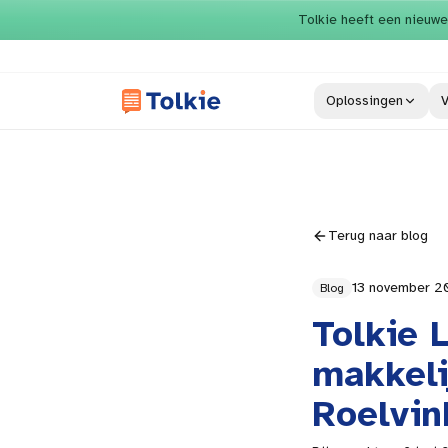
Direct naar inhoud
Tolkie heeft een nieuwe
Oplossingen
V
Terug naar blog
13 november 
Blog
Tolkie 
makkeli
Roelvin