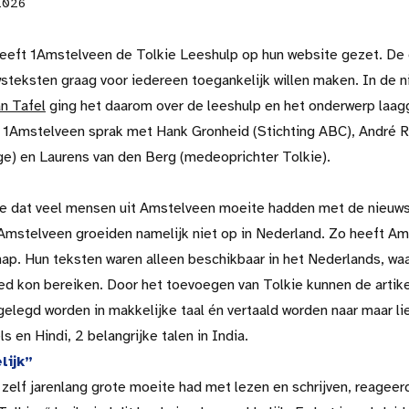
 2026
eft 1Amstelveen de Tolkie Leeshulp op hun website gezet. De
steksten graag voor iedereen toegankelijk willen maken. In de 
n Tafel
ging het daarom over de leeshulp en het onderwerp laag
n 1Amstelveen sprak met Hank Gronheid (Stichting ABC), André R
ge) en Laurens van den Berg (medeoprichter Tolkie).
 dat veel mensen uit Amstelveen moeite hadden met de nieuws
 Amstelveen groeiden namelijk niet op in Nederland. Zo heeft A
p. Hun teksten waren alleen beschikbaar in het Nederlands, w
ed kon bereiken. Door het toevoegen van Tolkie kunnen de artik
elegd worden in makkelijke taal én vertaald worden naar maar lie
 en Hindi, 2 belangrijke talen in India.
lijk”
 zelf jarenlang grote moeite had met lezen en schrijven, reageer