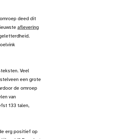
 omroep deed dit
nieuwste
aflevering
geletterdheid.
oelvink
teksten. Veel
mstelveen een grote
aardoor de omroep
elen van
fst 133 talen,
de erg positief op