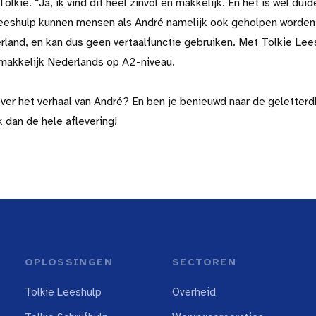
lkie. “Ja, ik vind dit heel zinvol en makkelijk. En het is wel duid
eeshulp kunnen mensen als André namelijk ook geholpen worden.
rland, en kan dus geen vertaalfunctie gebruiken. Met Tolkie Leesh
 makkelijk Nederlands op A2-niveau.
ver het verhaal van André? En ben je benieuwd naar de geletterd
 dan de hele aflevering!
OPLOSSINGEN
SECTOREN
Tolkie Leeshulp
Overheid