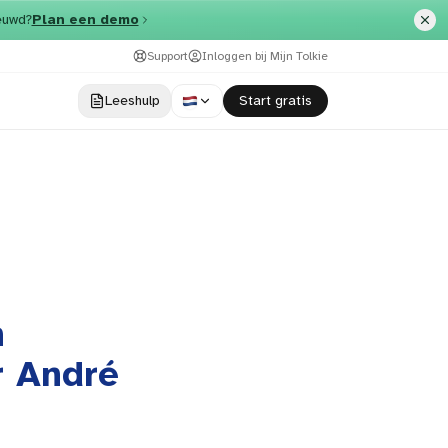
euwd?
Plan een demo
Support
Inloggen bij Mijn Tolkie
Leeshulp
​Start gratis
n
r André