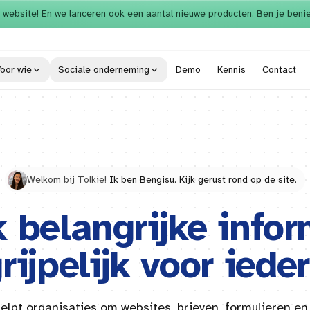
 website! En we lanceren ook een aantal nieuwe producten. Ben je beni
oor wie
Sociale onderneming
Demo
Kennis
Contact
Welkom bij Tolkie!
Ik ben Bengisu. Kijk gerust rond op de site.
 belangrijke infor
rijpelijk voor iede
helpt organisaties om websites, brieven, formulieren en