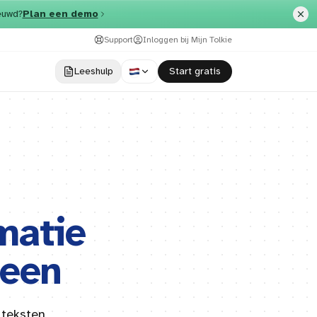
euwd?
Plan een demo
Support
Inloggen bij Mijn Tolkie
Leeshulp
​Start gratis
matie
reen
 teksten