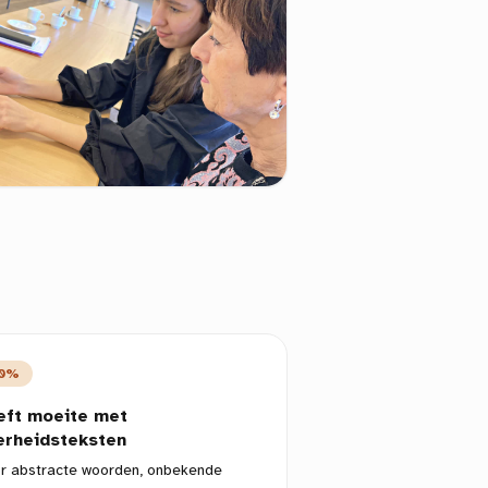
0%
eft moeite met
erheidsteksten
r abstracte woorden, onbekende